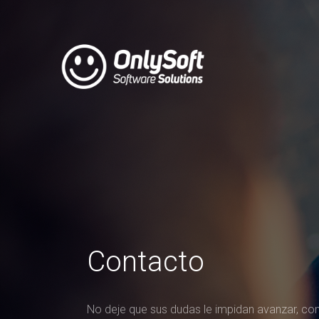
Contacto
No deje que sus dudas le impidan avanzar, con